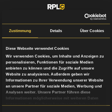
LEISTUNGEN
Videoproduktion
Werbekampagnen
Podcastproduktion
Zustimmung
Details
Über Cookies
Social Media Management
FOLGE UNS
Podcast
Instagram
LinkedIn
Diese Webseite verwendet Cookies
YouTube
Termin buchen
Wir verwenden Cookies, um Inhalte und Anzeigen zu
personalisieren, Funktionen für soziale Medien
anbieten zu können und die Zugriffe auf unsere
Website zu analysieren. Außerdem geben wir
Informationen zu Ihrer Verwendung unserer Website
an unsere Partner für soziale Medien, Werbung und
Analysen weiter. Unsere Partner führen diese
Informationen möglicherweise mit weiteren Daten
zusammen, die Sie ihnen bereitgestellt haben oder
die sie im Rahmen Ihrer Nutzung der Dienste
Einwilligungsauswahl