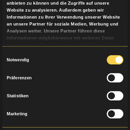
Termin buchen
anbieten zu können und die Zugriffe auf unsere
Website zu analysieren. Außerdem geben wir
Informationen zu Ihrer Verwendung unserer Website
an unsere Partner für soziale Medien, Werbung und
Analysen weiter. Unsere Partner führen diese
Informationen möglicherweise mit weiteren Daten
zusammen, die Sie ihnen bereitgestellt haben oder
die sie im Rahmen Ihrer Nutzung der Dienste
Einwilligungsauswahl
gesammelt haben.
Notwendig
Posting
Präferenzen
Termin buchen
Statistiken
Marketing